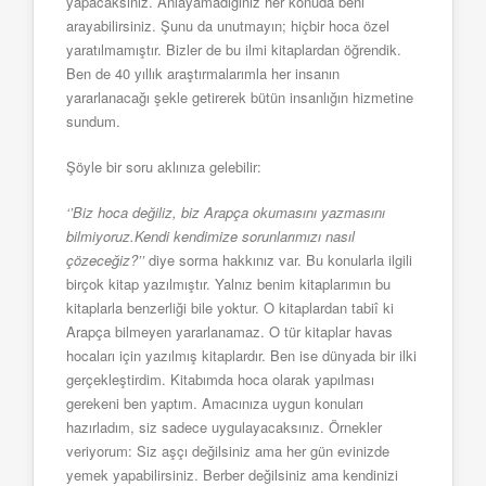
yapacaksınız. Anlayamadığınız her konuda beni
arayabilirsiniz. Şunu da unutmayın; hiçbir hoca özel
yaratılmamıştır. Bizler de bu ilmi kitaplardan öğrendik.
Ben de 40 yıllık araştırmalarımla her insanın
yararlanacağı şekle getirerek bütün insanlığın hizmetine
sundum.
Şöyle bir soru aklınıza gelebilir:
‘’Biz hoca değiliz, biz Arapça okumasını yazmasını
bilmiyoruz.Kendi kendimize sorunlarımızı nasıl
çözeceğiz?’’
diye sorma hakkınız var. Bu konularla ilgili
birçok kitap yazılmıştır. Yalnız benim kitaplarımın bu
kitaplarla benzerliği bile yoktur. O kitaplardan tabiî ki
Arapça bilmeyen yararlanamaz. O tür kitaplar havas
hocaları için yazılmış kitaplardır. Ben ise dünyada bir ilki
gerçekleştirdim. Kitabımda hoca olarak yapılması
gerekeni ben yaptım. Amacınıza uygun konuları
hazırladım, siz sadece uygulayacaksınız. Örnekler
veriyorum: Siz aşçı değilsiniz ama her gün evinizde
yemek yapabilirsiniz. Berber değilsiniz ama kendinizi