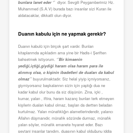
bunlara lanet eder ‘’
diyor. Sevgili Peygamberimiz Hz.
Muhammed (S.A.V) burada bazı insanlar sizi Kuran ile
aldatacaklar, dikkatli olun diyor.
Duanın kabulu için ne yapmak gerekir?
Duanın kabulü için birçok şart vardır. Bunları
kitaplarımda açıkladım ama yine bir Hadis-i Şeriften
bahsetmek istiyorum.
‘’Bir kimsenin
yediği,içtiği,giydiği haram olsa haram para ile
alınmış olsa, o kişinin ibadetleri de duaları da kabul
olmaz’’
buyurulmaktadır. Siz helal yiyip içmiyorsanız,
giymiyorsanız başkalarının sizin için yaptığı dua ne
kadar kabul olur bunu da siz düşünün. Zina, içki ,
kumar, yalan , iftira, haram kazanç bunları terk etmeyen
kişilerin duaları kabul olmaz, başları da dertten beladan
kurtulmaz. Yalan münafıklığın alametlerindendir, yalancı
Allahın düşmanıdır, münafık sözünde durmaz, münafık
yalan söyler, münafık emanete hıyanet eder. Bazı
şeytani insanlar tanıdım, duasının kabul olduğunu iddia