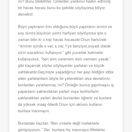
mı? Bunu bilebilirler. Cinlerden yardımcı hadim edinmiş
bir havas hocası bunu bu şekilde söylüyorsa biliyor
demektir.
Büyü yaptıranın kim olduğunu,büyü yaptıranın ismini ve
soy ismini,büyünün yerini harfiyen söylüyorsa işte o
zaman bilin ki o kişi havas hocasıdır.Onun haricinde
‘’isminin içinde e var, s var, f’ye benziyor,soyadı olarak
sizin soyadınızı kullanıyor.’’ gibi yuvarlak kelimeler
kullanıyorsa, ‘’ben isim veremem isim vermem yasak.’’
gibi kaçamak sözler söyleyenler şarlatan ve büyük
sahtekardır.Geçmişte yaşadığımız her şeyi bildiğini iddia
eden şarlatanların böyle bir yetenekleri olsa devletimiz
bunlardan yararlanmaz mı? Örneğin bunca gayrimeşru iş
yapanların saklandıkları yerleri veya teröristlerin
saklandıkları yerleri devlet bunlardan öğrenir ve bunlara
da yüksek maaş öderdi.Onun için aklınızı kullanın
bunlara inanmayın.
Bunlardan bazıları ‘’Ben cinlerle değil meleklerle
görüşüyorum.’’ Der bunlara hiç inanmayın.Melekler