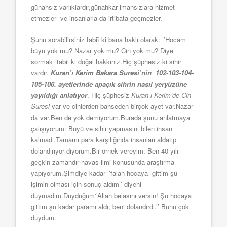
günahsız varlıklardır,günahkar imansızlara hizmet
etmezler ve insanlarla da irtibata geçmezler.
Şunu sorabilirsiniz tabiî ki bana haklı olarak: ‘’Hocam
büyü yok mu? Nazar yok mu? Cin yok mu? Diye
sormak tabii ki doğal hakkınız.Hiç şüphesiz ki sihir
vardır.
Kuran’ı Kerim Bakara Suresi’nin 102-103-104-
105-106. ayetlerinde apaçık sihrin nasıl yeryüzüne
yayıldığı anlatıyor
. Hiç şüphesiz
Kuran-ı Kerim’de Cin
Suresi
var ve cinlerden bahseden birçok ayet var.Nazar
da var.Ben de yok demiyorum.Burada şunu anlatmaya
çalışıyorum: Büyü ve sihir yapmasını bilen insan
kalmadı.Tamamı para karşılığında insanları aldatıp
dolandırıyor diyorum.Bir örnek vereyim: Ben 40 yılı
geçkin zamandır havas ilmi konusunda araştırma
yapıyorum.Şimdiye kadar ‘’falan hocaya gittim şu
işimin olması için sonuç aldım’’ diyeni
duymadım.Duyduğum‘’Allah belasını versin! Şu hocaya
gittim şu kadar paramı aldı, beni dolandırdı.’’ Bunu çok
duydum.