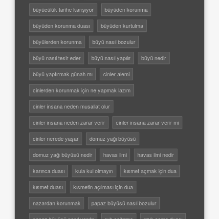
büyücülük tarihe karışıyor
büyüden korunma
büyüden korunma duası
büyüden kurtulma
büyülerden korunma
büyü nasıl bozulur
büyü nasıl tesir eder
büyü nasıl yapılır
büyü nedir
büyü yaptırmak günah mı
cinler alemi
cinlerden korunmak için ne yapmak lazım
cinler insana neden musallat olur
cinler insana neden zarar verir
cinler insana zarar verir mi
cinler nerede yaşar
domuz yağı büyüsü
domuz yağı büyüsü nedir
havas ilmi
havas ilmi nedir
karınca duası
kula kul olmayın
kısmet açmak için dua
kısmet duası
kısmetin açılması için dua
nazardan korunmak
papaz büyüsü nasıl bozulur
papaz büyüsü nasıl yapılır
ruh çağırma
rızık açma duası