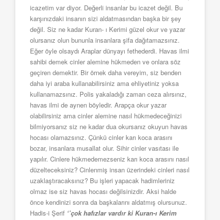
icazetim var diyor. Değerli insanlar bu icazet değil. Bu
karşınızdaki insanın sizi aldatmasından başka bir şey
değil. Siz ne kadar Kuran- ı Kerimi güzel okur ve yazar
olursanız olun bununla insanlara şifa dağıtamazsınız.
Eğer öyle olsaydı Araplar dünyayı fethederdi. Havas ilmi
sahibi demek cinler alemine hükmeden ve onlara söz
geçiren demektir. Bir örnek daha vereyim, siz benden
daha iyi araba kullanabilirsiniz ama ehliyetiniz yoksa
kullanamazsınız. Polis yakaladığı zaman ceza alırsınız,
havas ilmi de aynen böyledir. Arapça okur yazar
olabilirsiniz ama cinler alemine nasıl hükmedeceğinizi
bilmiyorsanız siz ne kadar dua okursanız okuyun havas
hocası olamazsınız. Çünkü cinler karı koca arasını
bozar, insanlara musallat olur. Sihir cinler vasıtası ile
yapılır. Cinlere hükmedemezseniz karı koca arasını nasıl
düzelteceksiniz? Cinlenmiş insan üzerindeki cinleri nasıl
uzaklaştıracaksınız? Bu işleri yapacak hadimleriniz
olmaz ise siz havas hocası değilsinizdir. Aksi halde
önce kendinizi sonra da başkalarını aldatmış olursunuz.
Hadis-i Şerif
‘’çok hafızlar vardır ki Kuran-ı Kerim