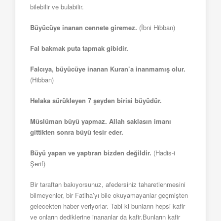
bilebilir ve bulabilir.
Büyücüye inanan cennete giremez.
(İbni Hibban)
Fal bakmak puta tapmak gibidir.
Falcıya, büyücüye inanan Kuran’a inanmamış olur.
(Hibban)
Helaka sürükleyen 7 şeyden birisi büyüdür.
Müslüman büyü yapmaz. Allah saklasın imanı
gittikten sonra büyü tesir eder.
Büyü yapan ve yaptıran bizden değildir.
(Hadis-i
Şerif)
Bir taraftan bakıyorsunuz, afedersiniz taharetlenmesini
bilmeyenler, bir Fatiha’yı bile okuyamayanlar geçmişten
gelecekten haber veriyorlar. Tabi ki bunların hepsi kafir
ve onların dediklerine inananlar da kafir.Bunların kafir