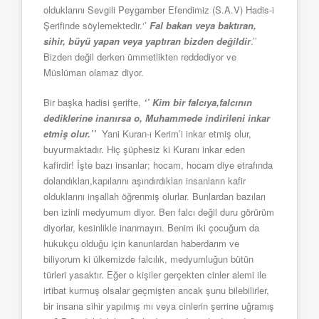
olduklarını Sevgili Peygamber Efendimiz (S.A.V) Hadis-i
Şerifinde söylemektedir.‘’
Fal bakan veya baktıran,
sihir, büyü yapan veya yaptıran bizden değildir
.’’
Bizden değil derken ümmetlikten reddediyor ve
Müslüman olamaz diyor.
Bir başka hadisi şerifte,
‘’ Kim bir falcıya,falcının
dediklerine inanırsa o, Muhammede indirileni inkar
etmiş olur.’’
Yani Kuran-ı Kerim’i inkar etmiş olur,
buyurmaktadır. Hiç şüphesiz ki Kuranı inkar eden
kafirdir! İşte bazı insanlar; hocam, hocam diye etrafında
dolandıkları,kapılarını aşındırdıkları insanların kafir
olduklarını inşallah öğrenmiş olurlar. Bunlardan bazıları
ben izinli medyumum diyor. Ben falcı değil duru görürüm
diyorlar, kesinlikle inanmayın. Benim iki çocuğum da
hukukçu olduğu için kanunlardan haberdarım ve
biliyorum ki ülkemizde falcılık, medyumluğun bütün
türleri yasaktır. Eğer o kişiler gerçekten cinler alemi ile
irtibat kurmuş olsalar geçmişten ancak şunu bilebilirler,
bir insana sihir yapılmış mı veya cinlerin şerrine uğramış