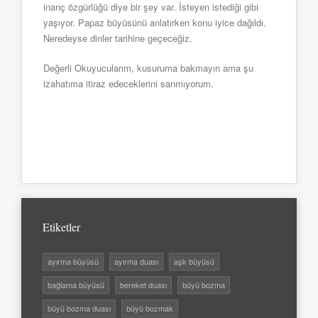
inanç özgürlüğü diye bir şey var. İsteyen istediği gibi
yaşıyor. Papaz büyüsünü anlatırken konu iyice dağıldı.
Neredeyse dinler tarihine geçeceğiz.
Değerli Okuyucularım, kusuruma bakmayın ama şu
izahatıma itiraz edeceklerini sanmıyorum.
Etiketler
ayırma büyüsü
ayırma duası
aşk büyüsü
bağlama büyüsü
bereket duası
büyü bozma
büyü bozma duası
büyü bozmak