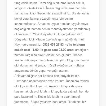
tıraş edebilirsiniz. Terzi değilsiniz ama kendi sökük,
yırtığınızı dikebilirsiniz. İmam değilsiniz ama her gün
namazınızı kılıp, ibadetinizi yapabilirsiniz. Siz de yalnız
kendi sorunlarınızı çözebilmeniz için benim
icazetimdesiniz. Amacına uygun konuları uygulamaya
başladığınız zaman benim maneviyatımdan yararlanmış
oluyorsunuz. Yine dünyada bir ilki gerçekleştirdim.
Dünyada hiçbir kitabın üzerinde gsm gördünüz mü?
Hayır göremezsiniz.
0532 454 27 83
no’lu telefonu
sabah saat 11.00 ile gece saat 23.00 arası
aradığınız
zaman karşınıza direkt olarak ben çıkarım. İbadet
saatlerinde veya meşgulken, bir işim olduğu zaman bu
gibi durumların dışında, müsait olduğumda mutlaka
arayanlara dönüş yapar ve çağrı atarım.
Anlayamadığınız her konuda beni arayabilirsiniz.
Bıkmadan usanmadan cevap veririm. İnsanlara faydalı
oldukça mutlu oluyorum. Amacım kitap satıp para
kazanmak olsaydı kitabım kitapçılarda satılırdı, ben de
para kazanırdım. Kesinlikle kitabımı ticari amaçlı
yazmadım. Birçok yayınevi beni aradı, ‘’kitabınızı biz