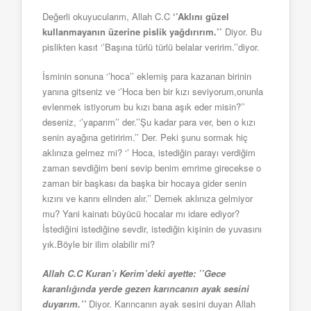
Değerli okuyucularım, Allah C.C
‘’Aklını güzel
kullanmayanın üzerine pislik yağdırırım.’’
Diyor. Bu
pislikten kasıt ‘’Başına türlü türlü belalar veririm.’’diyor.
İsminin sonuna ‘’hoca’’ eklemiş para kazanan birinin
yanına gitseniz ve ‘’Hoca ben bir kızı seviyorum,onunla
evlenmek istiyorum bu kızı bana aşık eder misin?’’
deseniz, ‘’yaparım’’ der.’’Şu kadar para ver, ben o kızı
senin ayağına getiririm.’’ Der. Peki şunu sormak hiç
aklınıza gelmez mi? ‘’ Hoca, istediğin parayı verdiğim
zaman sevdiğim beni sevip benim emrime girecekse o
zaman bir başkası da başka bir hocaya gider senin
kızını ve karını elinden alır.’’ Demek aklınıza gelmiyor
mu? Yani kainatı büyücü hocalar mı idare ediyor?
İstediğini istediğine sevdir, istediğin kişinin de yuvasını
yık.Böyle bir ilim olabilir mi?
Allah C.C Kuran’ı Kerim’deki ayette: ’’Gece
karanlığında yerde gezen karıncanın ayak sesini
duyarım.’’
Diyor. Karıncanın ayak sesini duyan Allah