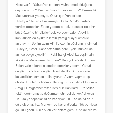
Hıristiyan’ın Yahudi’nin isminin Muhammed olduğunu
duydunuz mu? Peki ayırımı kim yapıyormuş? Demek ki
Müslümanlar yapmıyor. Onun için Yahudi’den
Hıristiyan’dan şifa beklemeyin. Onlar Müslümanlara
yardım etmezler. Zaten yardım etmek isteseler de sihir,
büyü üzerine bir bilgileri yok ve edemezler. Alevilik
konusunda da ayırımın kimin yaptığını aynı örnekle
anlatayım. Benim adım Ali. Teyzemin oğullarının isimleri
Hüseyin, Cafer. Daha fazlasına gerek yok. Bunları da
anında belgeleyebilirim. Peki hangi Alevi kardeşimizin
ailesinde Muhammed ismi var? Ben çok araştırdım yok.
Bakın yalnız kendi ailemden örnekler verdim. Yahudi
değiliz, Hıristiyan değiliz, Alevi değiliz. Ama onların
kullandıkları isimleri kullanıyoruz. Ayırım yapmamış
olsalardı onlar da bizim kullandığımız ve tabii olduğumuz
Sevgili Peygamberimizin ismini kullanırlardı. Biz ”Allah
tektir, doğmamıştır, doğurmamıştır, eşi de yok” diyoruz.
Hz. İsa’ya tapanlar Allah var diyor. Hz. İsa da Allah’ın
oğlu diyorlar, Hz. Meryem de karısı diyorlar. Tövbe Haşa
çoluklu çocuklu bir Allah var onlara göre. Yine de din ve