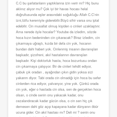
C.C bu şarlatanların yaptıklarına izin verir mi? Hiç bunu
aklınız alıyor mu? Çok iyi bir havas hocası helal
doğrultusunda eşler arasındaki soğukluğu Allah C.C’nin
izni,lütfu keremiyle giderebilir.Büyü sihir varsa onu iptal
edebilir. Cin musallat olmuş kişiden o cinleri uzaklaştırır.
Ama nerede öyle hocalar? Youtube da izledim, sözde
hoca kızın bedeninden cin çıkaracak? Biraz izledim, cin
çıkarmaya uğraştı, kızda bir defa cin yok, hocanın
bundan dahi haberi yok. Cinlenmiş insanın davranışları
başkadır, şizofreni, akıl hastalarının davranışları
başkadır. Kişi doktorluk hasta, hoca bozuntusu ondan
cin çıkarmaya çalışıyor. Bir de cinleri tehdit ediyor,
çabuk çık oradan , ayağından çıkın gidin yoksa sizi
yakarım diyor. Tabi orada cin olmadığı için hoca bu sefer
cinlerden rica ediyor, yalvarıyor, yine yok. Çünkü orada
cin yok, eğer o hastada cin olsa, sen de gerçekten hoca
olsan, o cinde senin onu yakacak kadar, onu
cezalandıracak kadar gücün olsa, o cin sen hiç çık
demesen dahi göz açıp kapayana kadar dünyanın öbür
ucuna gider. Cin akıl hastası mı? Deli mi ? senin onu