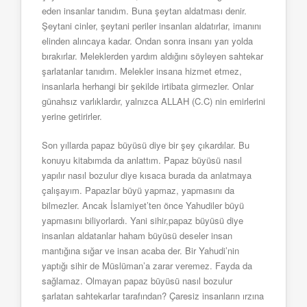
eden insanlar tanıdım. Buna şeytan aldatması denir.
Şeytani cinler, şeytani periler insanları aldatırlar, imanını
elinden alıncaya kadar. Ondan sonra insanı yarı yolda
bırakırlar. Meleklerden yardım aldığını söyleyen sahtekar
şarlatanlar tanıdım. Melekler insana hizmet etmez,
insanlarla herhangi bir şekilde irtibata girmezler. Onlar
günahsız varlıklardır, yalnızca ALLAH (C.C) nin emirlerini
yerine getirirler.
Son yıllarda papaz büyüsü diye bir şey çıkardılar. Bu
konuyu kitabımda da anlattım. Papaz büyüsü nasıl
yapılır nasıl bozulur diye kısaca burada da anlatmaya
çalışayım. Papazlar büyü yapmaz, yapmasını da
bilmezler. Ancak İslamiyet’ten önce Yahudiler büyü
yapmasını biliyorlardı. Yani sihir,papaz büyüsü diye
insanları aldatanlar haham büyüsü deseler insan
mantığına sığar ve insan acaba der. Bir Yahudi’nin
yaptığı sihir de Müslüman’a zarar veremez. Fayda da
sağlamaz. Olmayan papaz büyüsü nasıl bozulur
şarlatan sahtekarlar tarafından? Çaresiz insanların ırzına