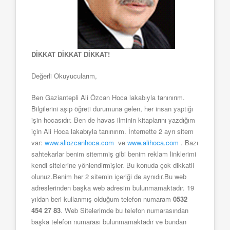
DİKKAT DİKKAT DİKKAT!
Değerli Okuyucularım,
Ben Gaziantepli Ali Özcan Hoca lakabıyla tanınırım.
Bilgilerini aşıp öğreti durumuna gelen, her insan yaptığı
işin hocasıdır. Ben de havas ilminin kitaplarını yazdığım
için Ali Hoca lakabıyla tanınırım. İnternette 2 ayrı sitem
var:
www.aliozcanhoca.com
ve
www.alihoca.com
. Bazı
sahtekarlar benim sitemmiş gibi benim reklam linklerimi
kendi sitelerine yönlendirmişler. Bu konuda çok dikkatli
olunuz.Benim her 2 sitemin içeriği de aynıdır.Bu web
adreslerinden başka web adresim bulunmamaktadır. 19
yıldan beri kullanmış olduğum telefon numaram
0532
454 27 83
. Web Sitelerimde bu telefon numarasından
başka telefon numarası bulunmamaktadır ve bundan