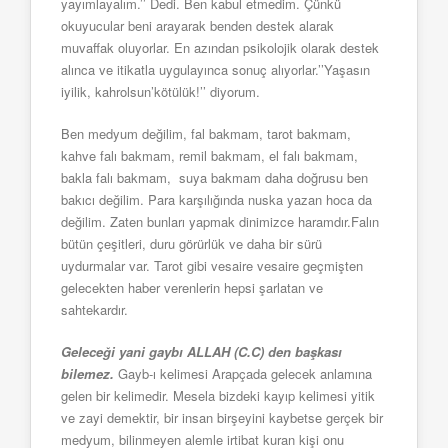
yayımlayalım.’’ Dedi. Ben kabul etmedim. Çünkü
okuyucular beni arayarak benden destek alarak
muvaffak oluyorlar. En azından psikolojik olarak destek
alınca ve itikatla uygulayınca sonuç alıyorlar.’’Yaşasın
iyilik, kahrolsun’kötülük!’’ diyorum.
Ben medyum değilim, fal bakmam, tarot bakmam,
kahve falı bakmam, remil bakmam, el falı bakmam,
bakla falı bakmam, suya bakmam daha doğrusu ben
bakıcı değilim. Para karşılığında nuska yazan hoca da
değilim. Zaten bunları yapmak dinimizce haramdır.Falın
bütün çeşitleri, duru görürlük ve daha bir sürü
uydurmalar var. Tarot gibi vesaire vesaire geçmişten
gelecekten haber verenlerin hepsi şarlatan ve
sahtekardır.
Geleceği yani gaybı ALLAH (C.C) den başkası
bilemez.
Gayb-ı kelimesi Arapçada gelecek anlamına
gelen bir kelimedir. Mesela bizdeki kayıp kelimesi yitik
ve zayi demektir, bir insan birşeyini kaybetse gerçek bir
medyum, bilinmeyen alemle irtibat kuran kişi onu