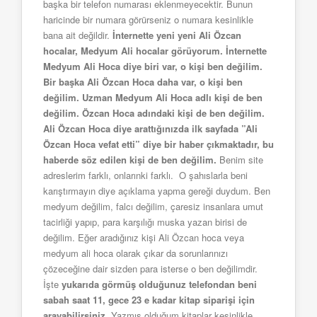
başka bir telefon numarası eklenmeyecektir. Bunun
haricinde bir numara görürseniz o numara kesinlikle
bana ait değildir.
İnternette yeni yeni Ali Özcan
hocalar, Medyum Ali hocalar görüyorum. İnternette
Medyum Ali Hoca diye biri var, o kişi ben değilim.
Bir başka Ali Özcan Hoca daha var, o kişi ben
değilim. Uzman Medyum Ali Hoca adlı kişi de ben
değilim. Özcan Hoca adındaki kişi de ben değilim.
Ali Özcan Hoca diye arattığınızda ilk sayfada ”Ali
Özcan Hoca vefat etti” diye bir haber çıkmaktadır, bu
haberde söz edilen kişi de ben değilim.
Benim site
adreslerim farklı, onlarınki farklı. O şahıslarla beni
karıştırmayın diye açıklama yapma gereği duydum. Ben
medyum değilim, falcı değilim, çaresiz insanlara umut
tacirliği yapıp, para karşılığı muska yazan birisi de
değilim. Eğer aradığınız kişi Ali Özcan hoca veya
medyum ali hoca olarak çıkar da sorunlarınızı
çözeceğine dair sizden para isterse o ben değilimdir.
İşte
yukarıda görmüş olduğunuz telefondan beni
sabah saat 11, gece 23 e kadar kitap siparişi için
arayabilirsiniz.
Yazmış olduğum kitaplar kesinlikle