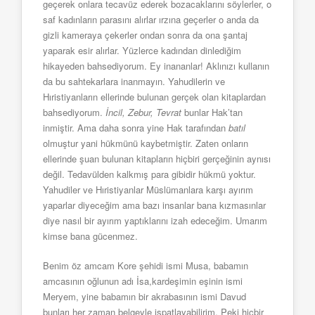
geçerek onlara tecavüz ederek bozacaklarını söylerler, o
saf kadınların parasını alırlar ırzına geçerler o anda da
gizli kameraya çekerler ondan sonra da ona şantaj
yaparak esir alırlar. Yüzlerce kadından dinlediğim
hikayeden bahsediyorum. Ey inananlar! Aklınızı kullanın
da bu sahtekarlara inanmayın. Yahudilerin ve
Hıristiyanların ellerinde bulunan gerçek olan kitaplardan
bahsediyorum.
İncil, Zebur, Tevrat
bunlar Hak’tan
inmiştir. Ama daha sonra yine Hak tarafından
batıl
olmuştur yani hükmünü kaybetmiştir. Zaten onların
ellerinde şuan bulunan kitapların hiçbiri gerçeğinin aynısı
değil. Tedavülden kalkmış para gibidir hükmü yoktur.
Yahudiler ve Hıristiyanlar Müslümanlara karşı ayırım
yaparlar diyeceğim ama bazı insanlar bana kızmasınlar
diye nasıl bir ayırım yaptıklarını izah edeceğim. Umarım
kimse bana gücenmez.
Benim öz amcam Kore şehidi ismi Musa, babamın
amcasının oğlunun adı İsa,kardeşimin eşinin ismi
Meryem, yine babamın bir akrabasının ismi Davud
bunları her zaman belgeyle ispatlayabilirim. Peki hiçbir