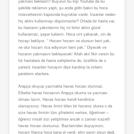
yakmanı beklesin? Buyurun bu kişi Youtube da bu
şekilde reklamını yaptı, şu anda gidin bakın bu hoca
müsvettesinin kapısında kuyruklar vardır. İnsanlar neden
hiç aklını kullanmayı düşünmezler? Ortada bir hasta var,
bu hastanın yakınlarının hiç mi birisi aklını güzel
kullanamaz, şaşar kalarım. Hoca cini yakacak, cin de
hocayı bekliyor, ‘’ Hocam hocam ne olursun beni yak,
ne olur hocam rica ediyorum beni yak.’’ Diyecek ve
hocanın yakmasını bekleyecek! Allah akıl fikir versin bu
tür hastalara da hasta sahiplerine de, özellikle de o
çaresiz insanları hocayım diye kandırıp ta onların
paralarını alanlara.
Arapça okuyup yazmakla havas hocası olunmaz.
Elbette havas hocasının Arapça okuma ve yazması
olması lazım. Havas hocası kendi kendinize
olamazsınız. Havas ilmini bilen bir hocanız olursa o da
size havas ilminin tüm şifrelerini verirse, öğretmen –
öğrenci misali sizi yetiştirirse ancak o zaman icazetli
havas hocası olursunuz. Bazılarından duyuyorum,
hocam filanca hoca bana el verdi, elim senin olsun dedi,